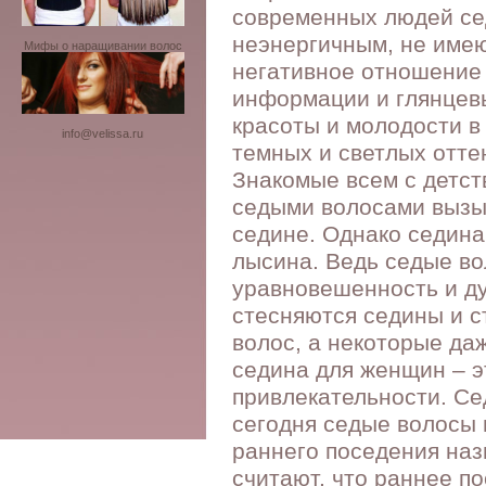
современных людей се
неэнергичным, не имею
Мифы о наращивании волос
негативное отношение 
информации и глянцев
красоты и молодости в
info@velissa.ru
темных и светлых отте
Знакомые всем с детст
седыми волосами вызы
седине. Однако седина
лысина. Ведь седые в
уравновешенность и д
стесняются седины и 
волос, а некоторые да
седина для женщин – э
привлекательности. Се
сегодня седые волосы 
раннего поседения наз
считают, что раннее п