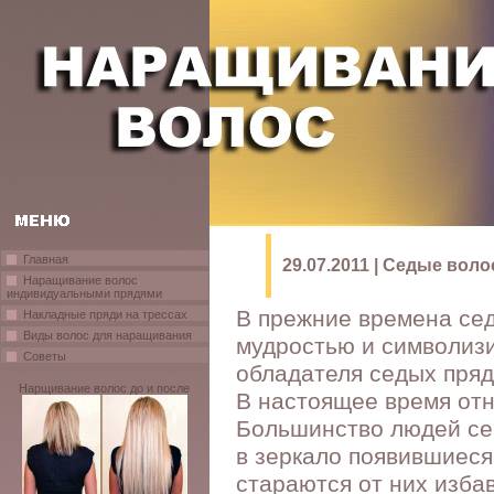
Главная
29.07.2011 | Седые вол
Наращивание волос
индивидуальными прядями
В прежние времена се
Накладные пряди на трессах
Виды волос для наращивания
мудростью и символиз
Советы
обладателя седых пря
Нарщивание волос до и после
В настоящее время отн
Большинство людей се
в зеркало появившиеся
стараются от них изба